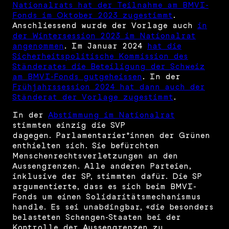
Nationalrats hat der Teilnahme am BMVI-
Fonds im Oktober 2023 zugestimmt
.
Anschliessend wurde der Vorlage auch
in
der Wintersession 2023 im Nationalrat
angenommen
. Im Januar 2024
hat die
Sicherheitspolitische Kommission des
Ständerates die Beteiligung der Schweiz
am BMVI-Fonds gutgeheissen
. In der
Frühjahrssession 2024 hat dann auch der
Ständerat der Vorlage zugestimmt
.
In der
Abstimmung im Nationalrat
stimmten einzig die SVP
dagegen. Parlamentarier*innen der Grünen
enthielten sich. Sie befürchten
Menschenrechtsverletzungen an den
Aussengrenzen. Alle anderen Parteien,
inklusive der SP, stimmten dafür. Die SP
argumentierte, dass es sich beim BMVI-
Fonds um einen Solidaritätsmechanismus
handle. Es sei unabdingbar, «die besonders
belasteten Schengen-Staaten bei der
Kontrolle der Aussengrenzen zu